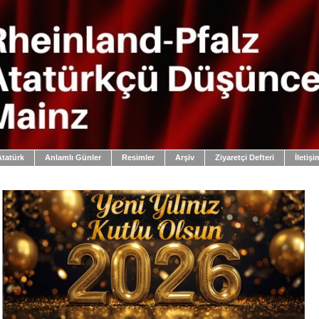
Atatürk
Anlamlı Günler
Resimler
Arşiv
Ziyaretçi Defteri
İletişi