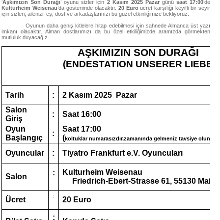
‘
Aşkımızın Son Durağı
’ oyunu sizler için
2 Kasım 2025 Pazar
günü
saat 17:00
’de
Kulturheim Weisenau
’da gösterimde olacaktır.
20 Euro
ücret karşılığı keyifli bir seyir
için sizleri, ailenizi, eş, dost ve arkadaşlarınızı bu güzel etkinliğimize bekliyoruz.
Oyunun daha geniş kitlelere hitap edebilmesi için sahnede Almanca üst yazı
imkanı olacaktır. Alman dostlarımızı da bu özel etkiliğimizde aramızda görmekten
mutluluk duyacağız.
AŞKIMIZIN SON DURAĞI
(ENDESTATION UNSERER LIEBE)
Tarih
:
2 Kasım 2025 Pazar
Salon
:
Saat 16:00
Giriş
Oyun
Saat 17:00
:
Başlangıç
(
)
koltuklar numarasızdır,zamanında gelmeniz tavsiye olunur
Oyuncular
:
Tiyatro Frankfurt e.V. Oyuncuları
Kulturheim Weisenau
:
Salon
Friedrich-Ebert-Strasse 61, 55130 Mainz
:
Ücret
20 Euro
: