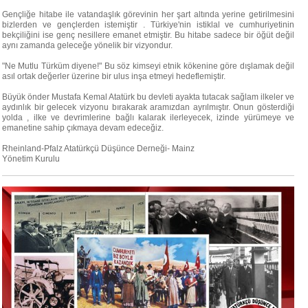
Gençliğe hitabe ile vatandaşlık görevinin her şart altında yerine getirilmesini
bizlerden ve gençlerden istemiştir . Türkiye'nin istiklal ve cumhuriyetinin
bekçiliğini ise genç nesillere emanet etmiştir. Bu hitabe sadece bir öğüt değil
aynı zamanda geleceğe yönelik bir vizyondur.
"Ne Mutlu Türküm diyene!" Bu söz kimseyi etnik kökenine göre dışlamak değil
asıl ortak değerler üzerine bir ulus inşa etmeyi hedeflemiştir.
Büyük önder Mustafa Kemal Atatürk bu devleti ayakta tutacak sağlam ilkeler ve
aydınlık bir gelecek vizyonu bırakarak aramızdan ayrılmıştır. Onun gösterdiği
yolda , ilke ve devrimlerine bağlı kalarak ilerleyecek, izinde yürümeye ve
emanetine sahip çıkmaya devam edeceğiz.
Rheinland-Pfalz Atatürkçü Düşünce Derneği- Mainz
Yönetim Kurulu