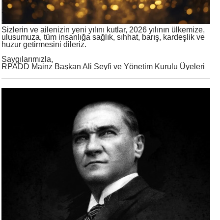
Sizlerin ve ailenizin yeni yılını kutlar, 2026 yılının ülkemize,
ulusumuza, tüm insanlığa sağlık, sıhhat, barış, kardeşlik ve
huzur getirmesini dileriz.
Saygılarımızla,
RPADD Mainz Başkan Ali Seyfi ve Yönetim Kurulu Üyeleri