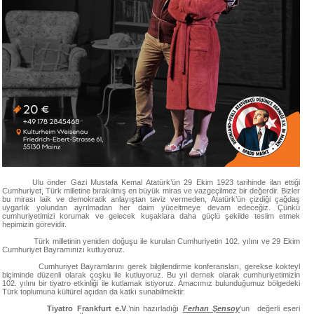
Ulu önder Gazi Mustafa Kemal Atatürk’ün 29 Ekim 1923 tarihinde ilan ettiği
Cumhuriyet, Türk milletine bırakılmış en büyük miras ve vazgeçilmez bir değerdir. Bizler
bu mirası laik ve demokratik anlayıştan taviz vermeden, Atatürk’ün çizdiği çağdaş
uygarlık yolundan ayrılmadan her daim yüceltmeye devam edeceğiz. Çünkü
cumhuriyetimizi korumak ve gelecek kuşaklara daha güçlü şekilde teslim etmek
hepimizin görevidir.
Türk milletinin yeniden doğuşu ile kurulan Cumhuriyetin 102. yılını ve 29 Ekim
Cumhuriyet Bayramınızı kutluyoruz.
Cumhur
iyet Bayramlarını gerek bilgilendirme konferansları, gerekse kokteyl
biçiminde düzenli olarak çoşku ile kutluyoruz
. Bu yıl dernek olarak cumhuriyetimizin
102. yılını bir tiyatro etkinliği ile kutlamak istiyoruz. Amacımız bulunduğumuz bölgedeki
Türk toplumuna kültürel açıdan da katkı sunabilmektir.
Tiyatro Frankfurt e.V
.’nin hazırladığı
Ferhan Şensoy
’un değerli eseri