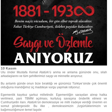
10 Kasım
Ulu önder Mustafa Kemal Atatürk’ü anma ve anlama gününde onu, silah
arkadaşlarını ve tüm şehitlerimizi saygı ve minnetle anıyoruz.
Bu anlamlı günde onun bize bıraktığı ve günümüz Türkiye’sinde çok önemli
olduğuna inandığımız üç maddeye vurgu yapmak istiyoruz.
Egemenlik kayıtsız şartsız milletindir. Egemenliğin saraydan alınıp halka
verilmesi, yani TBMM açılması, kurtuluş savaşına önderlik etmesi ve
Cumhuriyetin ilanı. Atatürk’ün demokrasiye ve milli iradeye verdiği önemin en
somut göstergesidir. Bu ilke , demokrasimizin ,özgürlüklerimizin ve
bağımsızlığımızın temel taşıdır.