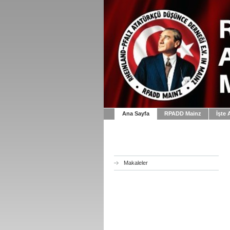
Ana Sayfa
RPADD Mainz
İşte 
Makaleler