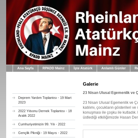
Ana Sayfa
RPADD Mainz
İşte Atatürk
Anlamlı Günler
R
Galerie
23 Nisan Ulusal Egemenlik ve
Deprem Yardım Toplantısı - 19 Mart
2023
23 Nisan Ulusal Egemenlik ve Ço
katılımı, çocukların gösterileri 
2022 Yılsonu Dernek Toplantısı - 18
konuşması ile çoşku ile kutladık
Aralık 2022
üstlediği etkiliğimizde Hasan Dem
Cumhuriyetimizin 99. Yılı - 2022
Gençlik Pikniği - 19 Mayıs - 2022