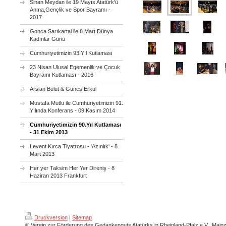
Sinan Meydan ile 19 Mayıs Atatürk'ü
Anma,Gençlik ve Spor Bayramı -
2017
Gonca Sarıkartal ile 8 Mart Dünya
Kadınlar Günü
Cumhuriyetimizin 93.Yıl Kutlaması
23 Nisan Ulusal Egemenlik ve Çocuk
Bayramı Kutlaması - 2016
Arslan Bulut & Güneş Erkul
Mustafa Mutlu ile Cumhuriyetimizin 91.
Yılında Konferans - 09 Kasım 2014
Cumhuriyetimizin 90.Yıl Kutlaması
- 31 Ekim 2013
Levent Kırca Tiyatrosu - 'Azınlık' - 8
Mart 2013
Her yer Taksim Her Yer Direniş - 8
Haziran 2013 Frankfurt
Druckversion
|
Sitemap
© Verein zur Förderung des Gedankenguts Atatürks in Rheinland-Pfalz e.V., Main