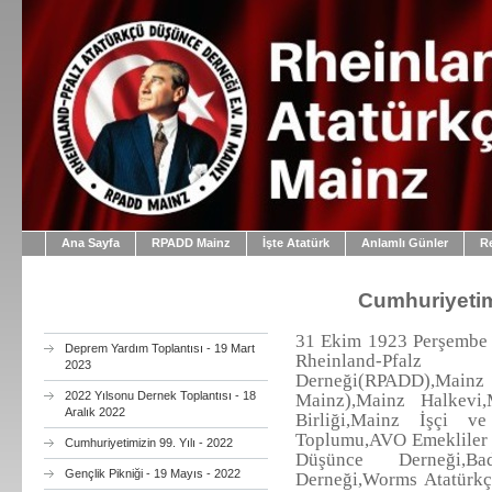
Ana Sayfa
RPADD Mainz
İşte Atatürk
Anlamlı Günler
R
Cumhuriyetim
31 Ekim 1923 Perşembe 
Deprem Yardım Toplantısı - 19 Mart
Rheinland-Pfa
2023
Derneği(RPADD),Mainz
2022 Yılsonu Dernek Toplantısı - 18
Mainz),Mainz Halkevi,
Aralık 2022
Birliği,Mainz İşçi v
Toplumu,AVO Emekliler 
Cumhuriyetimizin 99. Yılı - 2022
Düşünce Derneği,
Gençlik Pikniği - 19 Mayıs - 2022
Derneği,Worms Atatürk