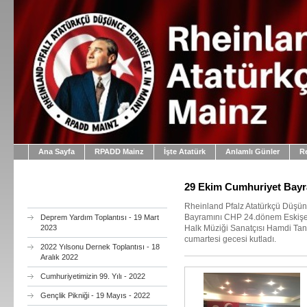
Ana Sayfa
RPADD Mainz
İşte Atatürk
Anlamlı Günler
R
29 Ekim Cumhuriyet Bayr
Rheinland Pfalz Atatürkçü Düşü
Bayramını CHP 24.dönem Eskişehi
Deprem Yardım Toplantısı - 19 Mart
2023
Halk Müziği Sanatçısı Hamdi Tans
cumartesi gecesi kutladı.
2022 Yılsonu Dernek Toplantısı - 18
Aralık 2022
Cumhuriyetimizin 99. Yılı - 2022
Gençlik Pikniği - 19 Mayıs - 2022